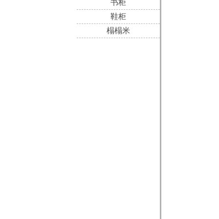
书柜
鞋柜
榻榻米